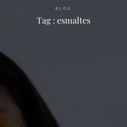
BLOG
Tag :
esmaltes