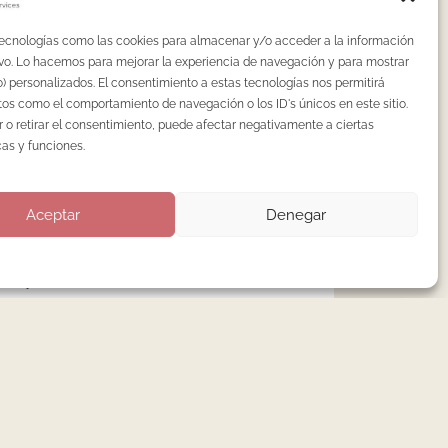
Nenha Lab: curso de manicura rusa en
tecnologías como las cookies para almacenar y/o acceder a la información
Madrid, gesto a gesto.
tivo. Lo hacemos para mejorar la experiencia de navegación y para mostrar
Extensiones de uñas en menores de 16
) personalizados. El consentimiento a estas tecnologías nos permitirá
años: lo que dice la ciencia.
os como el comportamiento de navegación o los ID's únicos en este sitio.
 o retirar el consentimiento, puede afectar negativamente a ciertas
¿Es obligatorio el autoclave en centros de
cas y funciones.
uñas en España?
Pedicura en seco: la técnica avanzada que
Aceptar
Denegar
ha dejado obsoleta la pedicura tradicional
Precio de la manicura rusa en Madrid: qué
hay detrás del número
Categorías