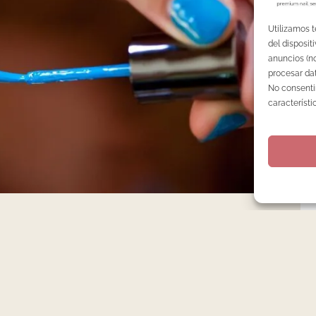
Utilizamos 
del disposi
anuncios (no
procesar dat
No consentir
característi
ñas?
ás frecuentes que podemos habernos hecho alguna vez.
rtido al respecto y es que con el reciente apogeo de la
 cada vez vemos salir al mercado nuevas marcas de