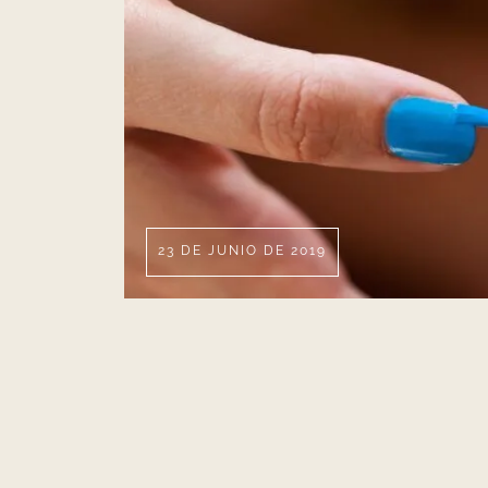
23 DE JUNIO DE 2019
MANICURA
¿Es malo pintarse las u
Posiblemente esta sea una de las preguntas m
¿Es malo pintarse las uñas? Mucha tinta se he ve
industria cosmética especializada en el sector,