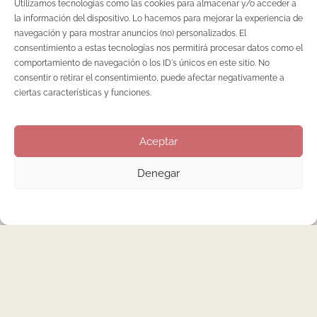
Utilizamos tecnologías como las cookies para almacenar y/o acceder a
la información del dispositivo. Lo hacemos para mejorar la experiencia de
navegación y para mostrar anuncios (no) personalizados. El
consentimiento a estas tecnologías nos permitirá procesar datos como el
comportamiento de navegación o los ID's únicos en este sitio. No
17 DE MARZO DE 2020
consentir o retirar el consentimiento, puede afectar negativamente a
ciertas características y funciones.
MANICURA
Aceptar
7 soluciones para retirar el
Denegar
esmalte de uñas sin utilizar
quitaesmalte
No siempre necesitas quitaesmalte a base de acetona para
retirar el esmalte de tus uñas. En esta situación tan extraña,
difícil e inaudita como la invasión de este virus que nos está
paralizando, muchas nos encontraremos, a causa de este