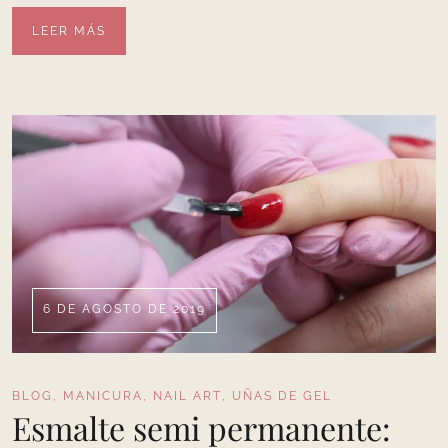
LEER MÁS
6 DE AGOSTO DE 2019
BLOG
,
MANICURA
,
NAIL ART
,
UÑAS DE GEL
Esmalte semi permanente: