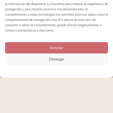
la información del dispositivo. Lo hacemos para mejorar la experiencia de
navegación y para mostrar anuncios (no) personalizados. El
consentimiento a estas tecnologías nos permitirá procesar datos como el
comportamiento de navegación o los ID's únicos en este sitio. No
consentir o retirar el consentimiento, puede afectar negativamente a
ciertas características y funciones.
22 DE ABRIL DE 2019
Aceptar
Denegar
BLOG
,
NAIL ART
,
TENDENCIAS
Uñas y nail art: descubre las
tendencias para esta
temporada
Las uñas y el nail art se está convirtiendo en el accesorio
tendencia indiscutible. Hace años que venimos observando