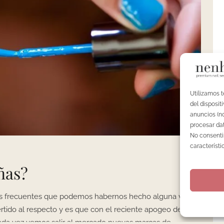
Utilizamos 
del disposi
anuncios (no
procesar dat
No consentir
característi
ñas?
ás frecuentes que podemos habernos hecho alguna vez.
rtido al respecto y es que con el reciente apogeo de la
 cada vez vemos salir al mercado nuevas marcas de