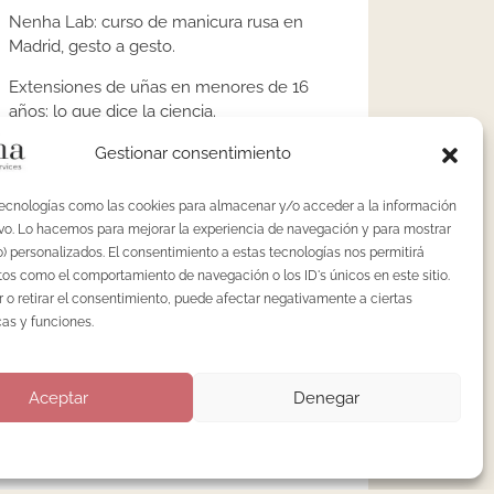
Nenha Lab: curso de manicura rusa en
Madrid, gesto a gesto.
Extensiones de uñas en menores de 16
años: lo que dice la ciencia.
¿Es obligatorio el autoclave en centros de
Gestionar consentimiento
uñas en España?
tecnologías como las cookies para almacenar y/o acceder a la información
Pedicura en seco: la técnica avanzada que
tivo. Lo hacemos para mejorar la experiencia de navegación y para mostrar
ha dejado obsoleta la pedicura tradicional
) personalizados. El consentimiento a estas tecnologías nos permitirá
os como el comportamiento de navegación o los ID's únicos en este sitio.
Precio de la manicura rusa en Madrid: qué
 o retirar el consentimiento, puede afectar negativamente a ciertas
hay detrás del número
cas y funciones.
Aceptar
Denegar
Categorías