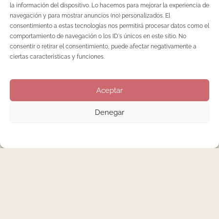
Hemos abierto Nenha al público para poder dar servicio a
la información del dispositivo. Lo hacemos para mejorar la experiencia de
navegación y para mostrar anuncios (no) personalizados. El
todos aquellos clientes que así lo deseen aún estando en
consentimiento a estas tecnologías nos permitirá procesar datos como el
periodo de alarma y fase 0 en la Comunidad de Madrid. Para
comportamiento de navegación o los ID's únicos en este sitio. No
ello hemos preparado una serie de medidas higiénico
consentir o retirar el consentimiento, puede afectar negativamente a
sanitarias complementarias a la lucha contra el Covid19.
ciertas características y funciones.
Dichas medidas, añadidas a las que ya aplicamos de manera
habitual, nos
Aceptar
LEER MÁS
Denegar
Buscar