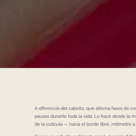
A diferencia del cabello, que alterna fases de c
pausas durante toda la vida. Lo hace desde la m
de la cutícula — hacia el borde libre, milímetro a