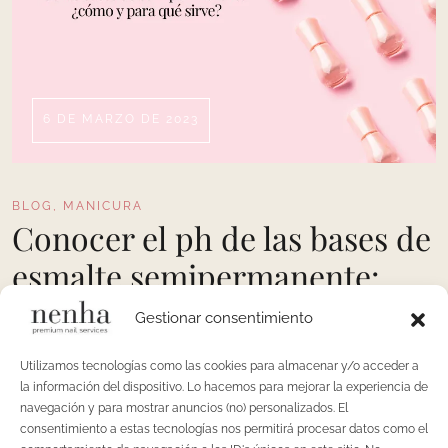
6 DE MARZO DE 2023
BLOG
,
MANICURA
Conocer el ph de las bases de
esmalte semipermanente:
¿cómo y para qué sirve?
Gestionar consentimiento
En el precedente post hemos explicado qué es el ph de la
Utilizamos tecnologías como las cookies para almacenar y/o acceder a
piel y de las uñas y por qué es tan importante a la hora de
la información del dispositivo. Lo hacemos para mejorar la experiencia de
navegación y para mostrar anuncios (no) personalizados. El
realizar una manicura. De la misma manera, es importante
consentimiento a estas tecnologías nos permitirá procesar datos como el
conocer el tipo de producto que vamos a aplicar en la uña,