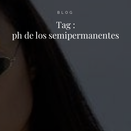
BLOG
Tag :
ph de los semipermanentes