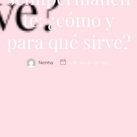
te: ¿cómo y
para qué sirve?
Nenha
6 de marzo de 2023