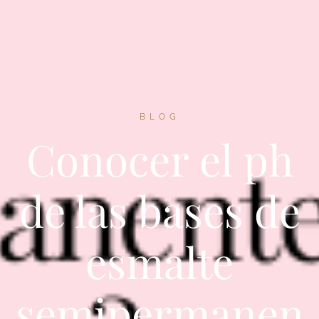
BLOG
Conocer el ph
de las bases de
esmalte
semipermanen