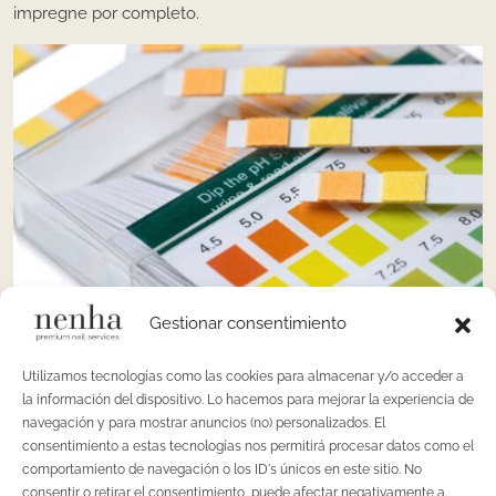
impregne por completo.
Gestionar consentimiento
Utilizamos tecnologías como las cookies para almacenar y/o acceder a
la información del dispositivo. Lo hacemos para mejorar la experiencia de
navegación y para mostrar anuncios (no) personalizados. El
consentimiento a estas tecnologías nos permitirá procesar datos como el
A medida que el papel se irá humedeciendo con la base de
comportamiento de navegación o los ID's únicos en este sitio. No
semi-permanente, por ejemplo, el papel irá cambiando de
consentir o retirar el consentimiento, puede afectar negativamente a