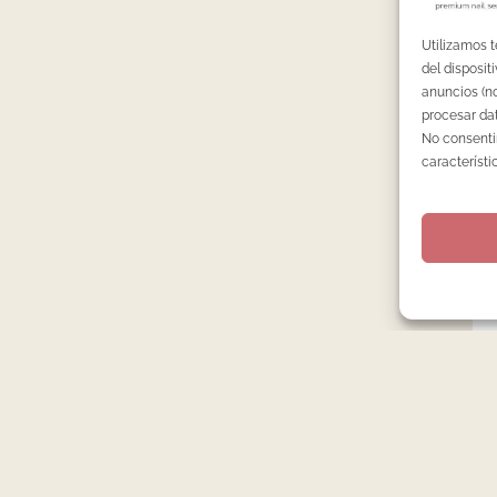
Utilizamos 
del disposi
anuncios (no
procesar dat
No consentir
característi