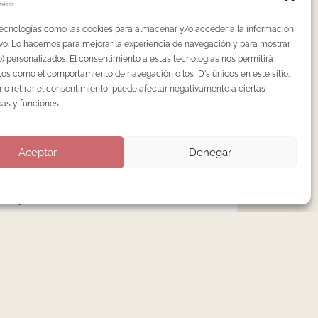
Nenha Lab: curso de manicura rusa en
tecnologías como las cookies para almacenar y/o acceder a la información
Madrid, gesto a gesto.
tivo. Lo hacemos para mejorar la experiencia de navegación y para mostrar
Extensiones de uñas en menores de 16
) personalizados. El consentimiento a estas tecnologías nos permitirá
años: lo que dice la ciencia.
os como el comportamiento de navegación o los ID's únicos en este sitio.
 o retirar el consentimiento, puede afectar negativamente a ciertas
¿Es obligatorio el autoclave en centros de
cas y funciones.
uñas en España?
Pedicura en seco: la técnica avanzada que
Aceptar
Denegar
ha dejado obsoleta la pedicura tradicional
Precio de la manicura rusa en Madrid: qué
hay detrás del número
Categorías