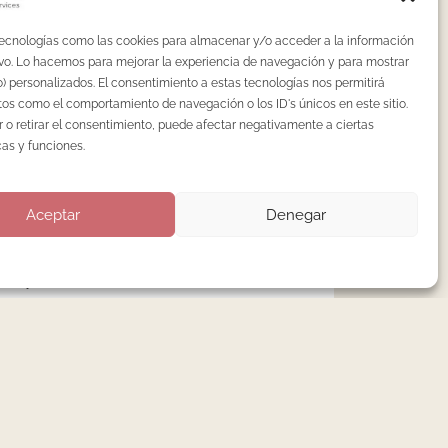
Nenha Lab: curso de manicura rusa en
tecnologías como las cookies para almacenar y/o acceder a la información
Madrid, gesto a gesto.
tivo. Lo hacemos para mejorar la experiencia de navegación y para mostrar
Extensiones de uñas en menores de 16
) personalizados. El consentimiento a estas tecnologías nos permitirá
años: lo que dice la ciencia.
os como el comportamiento de navegación o los ID's únicos en este sitio.
 o retirar el consentimiento, puede afectar negativamente a ciertas
¿Es obligatorio el autoclave en centros de
cas y funciones.
uñas en España?
Pedicura en seco: la técnica avanzada que
Aceptar
Denegar
ha dejado obsoleta la pedicura tradicional
Precio de la manicura rusa en Madrid: qué
hay detrás del número
Categorías