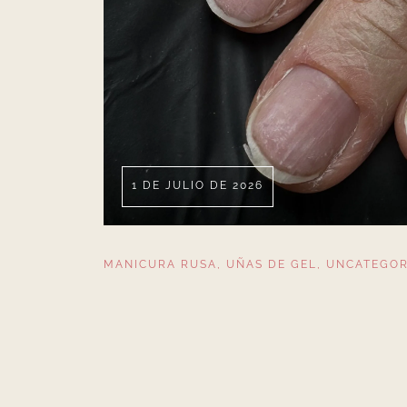
1 DE JULIO DE 2026
MANICURA RUSA
,
UÑAS DE GEL
,
UNCATEGOR
Uñas estriadas, frágile
tratamiento que las esta
Las uñas estriadas son uno de los problemas má
explica qué las causa, qué se puede hacer realm