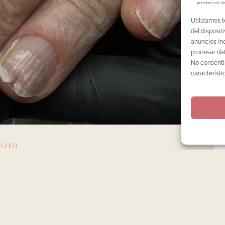
Utilizamos 
del disposi
anuncios (no
procesar dat
No consentir
característi
IZED
s y que se enganchan: el
biliza
s frecuentes y menos resueltos en la manicura. Este post
ente y cuál es el límite honesto de cualquier tratamiento.