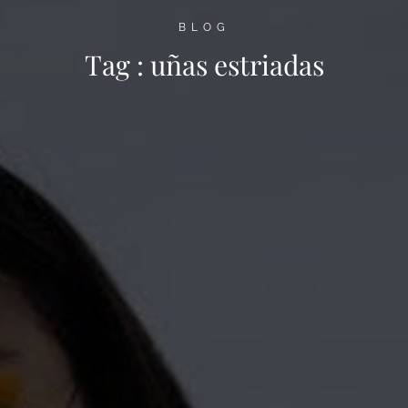
BLOG
Tag :
uñas estriadas