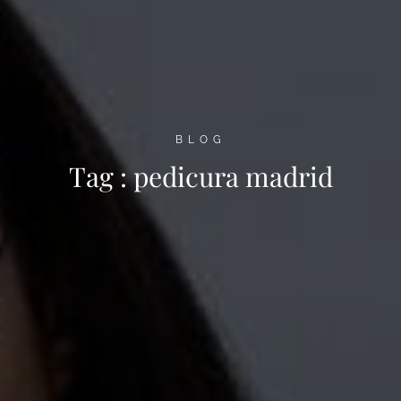
BLOG
Tag :
pedicura madrid