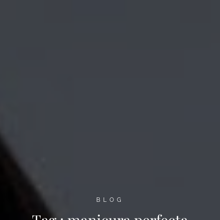
BLOG
Tag :
manicura perfecta