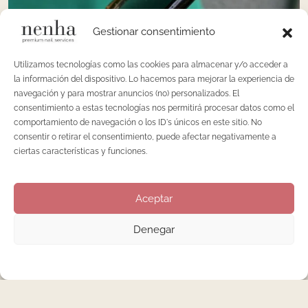
Gestionar consentimiento
6 DE SEPTIEMBRE DE 2020
Utilizamos tecnologías como las cookies para almacenar y/o acceder a
la información del dispositivo. Lo hacemos para mejorar la experiencia de
navegación y para mostrar anuncios (no) personalizados. El
consentimiento a estas tecnologías nos permitirá procesar datos como el
BLOG
,
MANICURA
,
TENDENCIAS
comportamiento de navegación o los ID's únicos en este sitio. No
Manicura rusa o dry
consentir o retirar el consentimiento, puede afectar negativamente a
manicura
ciertas características y funciones.
Una de las novedades que presentamos en Nenha a partir
Aceptar
de la rentrée 2020: la manicura rusa o también conocida
como dry manicura. Lo más de lo más en técnica de
Denegar
manicura y que se concentra en un trabajo profundo de la
cutícula. Hace ya unos años que esta técnica ha ido poco a
poco popularizándose, no solo entre los