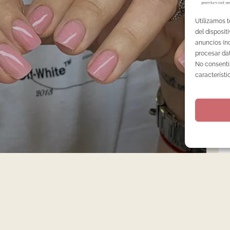
Utilizamos 
del disposi
anuncios (no
procesar dat
No consentir
característi
MIPERMANENTE
,
TENDENCIAS
,
UÑAS DE GEL