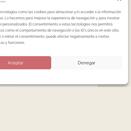
Nenha Lab: curso de manicura rusa en
tecnologías como las cookies para almacenar y/o acceder a la información
Madrid, gesto a gesto.
tivo. Lo hacemos para mejorar la experiencia de navegación y para mostrar
Extensiones de uñas en menores de 16
) personalizados. El consentimiento a estas tecnologías nos permitirá
años: lo que dice la ciencia.
os como el comportamiento de navegación o los ID's únicos en este sitio.
 o retirar el consentimiento, puede afectar negativamente a ciertas
¿Es obligatorio el autoclave en centros de
cas y funciones.
uñas en España?
Pedicura en seco: la técnica avanzada que
Aceptar
Denegar
ha dejado obsoleta la pedicura tradicional
Precio de la manicura rusa en Madrid: qué
hay detrás del número
Categorías