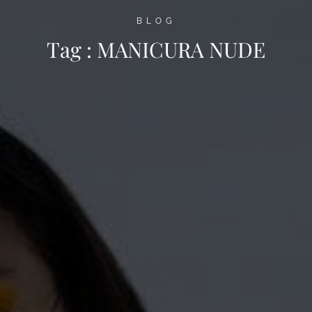
BLOG
Tag :
MANICURA NUDE