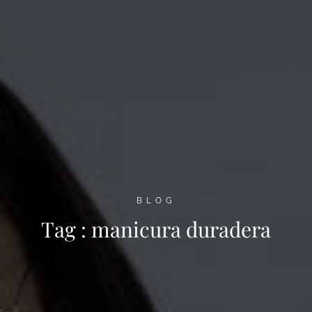
BLOG
Tag :
manicura duradera