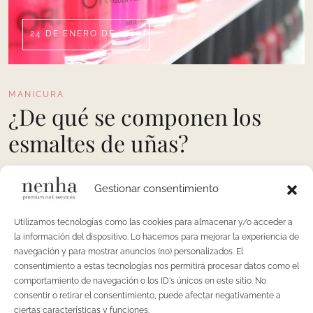
24 DE ENERO DE 2019
MANICURA
¿De qué se componen los
esmaltes de uñas?
La composición de la mayoría de los esmaltes de uñas La
Gestionar consentimiento
mayor parte de los esmaltes para uñas están hechos de
nitrocelulosa disuelta en algún tipo de solvente a lo cual se
Utilizamos tecnologías como las cookies para almacenar y/o acceder a
le añaden los pigmentos. También suelen incluirse en la
la información del dispositivo. Lo hacemos para mejorar la experiencia de
mezcla resinas, elementos plastificantes y polímeros
navegación y para mostrar anuncios (no) personalizados. El
adhesivos para hacerlos más duraderos y flexibles, evitando
consentimiento a estas tecnologías nos permitirá procesar datos como el
comportamiento de navegación o los ID's únicos en este sitio. No
así que se desprendan fácilmente
consentir o retirar el consentimiento, puede afectar negativamente a
ciertas características y funciones.