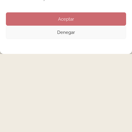
LEER MÁS
Aceptar
Denegar
Buscar
Entradas recientes
Nenha Lab: curso de manicura rusa en Madrid, gesto
a gesto.
Extensiones de uñas en menores de 16 años: lo que
dice la ciencia.