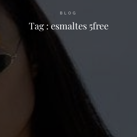
BLOG
Tag :
esmaltes 5free