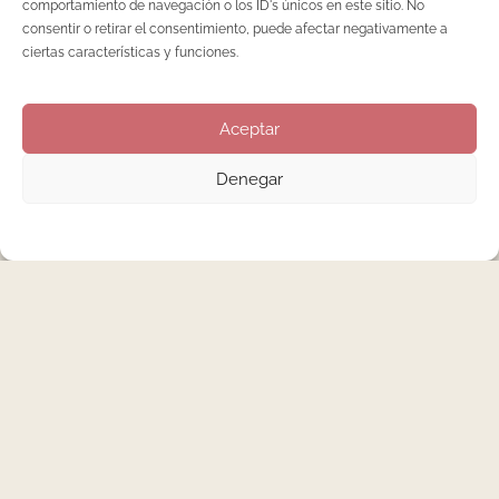
comportamiento de navegación o los ID's únicos en este sitio. No
Por ello, queremos compartir vos vosotras algunos consejos
consentir o retirar el consentimiento, puede afectar negativamente a
de
ciertas características y funciones.
LEER MÁS
Aceptar
Denegar
Buscar
Entradas recientes
Nenha Lab: curso de manicura rusa en Madrid, gesto
a gesto.