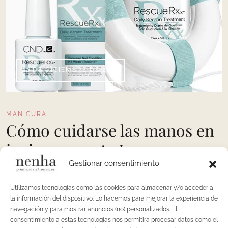
22 DE DICIEMBRE DE 2015
MANICURA
Cómo cuidarse las manos en
invierno: parte I
Gestionar consentimiento
Llega el invierno y con él, el cambio de hora, la calefacción,
la bufanda y las tardes de lluvia por nombrar solo algunos de
Utilizamos tecnologías como las cookies para almacenar y/o acceder a
la información del dispositivo. Lo hacemos para mejorar la experiencia de
los muchos momentos que lo decoran. Y qué mejor excusa
navegación y para mostrar anuncios (no) personalizados. El
que emplear estos momentos para cuidar nuestras manos,
consentimiento a estas tecnologías nos permitirá procesar datos como el
quienes más lo necesitan después de un caluroso verano.