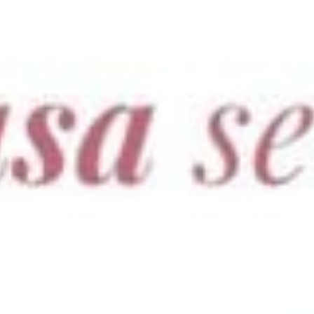
emipermanente v
rmanente.