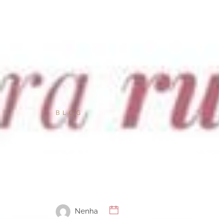
BLOG
Manicura s
rusa semipe
Nenha
17 de enero de 2022