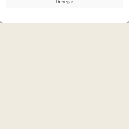
Denegar
En caso de uñas con problemas: extremadamente finas, abiertas en capas o
muy estriadas
En estos casos es aconsejable vigilar de cerca la uña,
extremar las precauciones cuando se retira, acudir a un