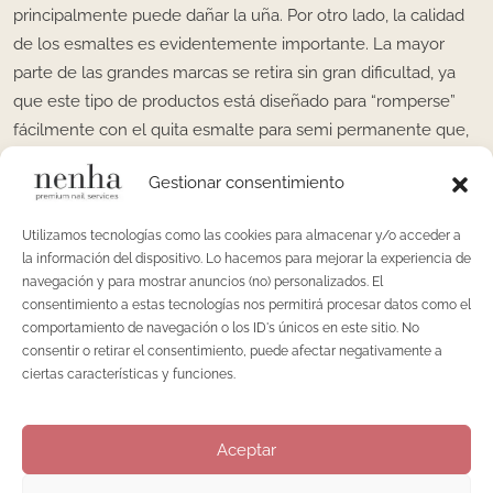
principalmente puede dañar la uña. Por otro lado, la calidad
de los esmaltes es evidentemente importante. La mayor
parte de las grandes marcas se retira sin gran dificultad, ya
que este tipo de productos está diseñado para “romperse”
fácilmente con el quita esmalte para semi permanente que,
aunque sea a base de acetona, no se trata en ningún caso de
Gestionar consentimiento
acetona pura. El riesgo de utilizar acetona pura es que
consigamos quemar la superficie de la placa. Esto lo
Utilizamos tecnologías como las cookies para almacenar y/o acceder a
comprobamos cuando vemos aparecer una manchitas y
la información del dispositivo. Lo hacemos para mejorar la experiencia de
puntos blancos sobre la superficie de las uñas.
navegación y para mostrar anuncios (no) personalizados. El
consentimiento a estas tecnologías nos permitirá procesar datos como el
Es importante saber que,
ciertos tipos de esmalte semi
comportamiento de navegación o los ID's únicos en este sitio. No
permanente, por su composición, son más resistentes a la
consentir o retirar el consentimiento, puede afectar negativamente a
acetona,
con lo cual
dificulta de manera importante su
ciertas características y funciones.
retirada
. En la mayoría de los casos es necesario limar. Si esta
operación no se realiza con el sumo cuidado, podemos ver
Aceptar
nuestras uñas debilitarse.