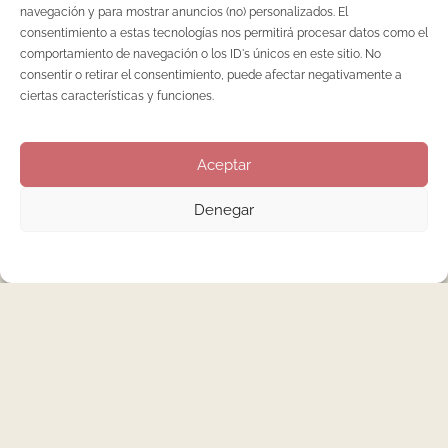
navegación y para mostrar anuncios (no) personalizados. El
consentimiento a estas tecnologías nos permitirá procesar datos como el
comportamiento de navegación o los ID's únicos en este sitio. No
consentir o retirar el consentimiento, puede afectar negativamente a
ciertas características y funciones.
Aceptar
Denegar
Este nuevo espacio permite a Nenha afianzarse en el sector
y validar su experiencia como profesionales de primera línea
en cuanto a cuidados de manos y pies se refiere. Nuestros
valores representan nuestra identidad. A través de ellos no
solo buscamos la excelencia sino también el compromiso de
seriedad con cada uno de nuestros clientes. Pretendemos
que nuestra pasión se refleje en cada servicio y que nuestro