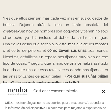
Y es que ellos piensan más cada vez más en sus cuidados de
belleza. Dejando atrás la idea un tanto obsoleta del
metrosexual
, hoy los hombres son coquetos y tienen no solo
el derecho, yo diría incluso, el deber de cuidar su imagen.
Una de las cosas que saltan a la vista, más allá de los zapatos
o el corte de pelo es el
cómo llevan sus uñas
, sus manos.
Nosotras, detallistas sin reposo nos fijamos muy bien en ese
tipo de cosas. Y seguro que a más de una os habrá asaltado
la duda ante una de esas raras veces donde nos fijamos en
las uñas brillantes de algún galán .
¿Por qué sus uñas brillan
tanto? ¿llevan realmente esmalte con brillo?
Gestionar consentimiento
Hasta ahora, las razones principales que han llevado a los
hombres a apelar a este tipo de tratamientos suelen ser de
Utilizamos tecnologías como las cookies para almacenar y/o acceder a
orden profesional o cultural. Los altos ejecutivos, los que por
la información del dispositivo. Lo hacemos para mejorar la experiencia de