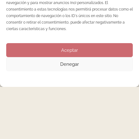
razones educacionales han bañado desde muy jóvenes en
navegación y para mostrar anuncios (no) personalizados. El
este tipo de tratamientos o incluso los que por razones
consentimiento a estas tecnologías nos permitirá procesar datos como el
comportamiento de navegación o los ID's únicos en este sitio. No
educacionales o tradición familiar han tenido una madre o
consentir o retirar el consentimiento, puede afectar negativamente a
una abuela que le han enseñado desde pequeños el arte de
ciertas características y funciones.
la manicura.
Aceptar
Denegar