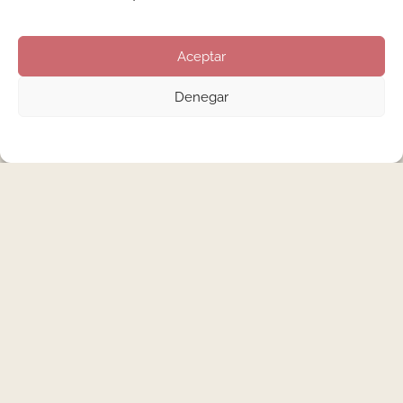
Aceptar
Denegar
Para las más discretas, podemos también optar por un
degradado en rosa nude con un toque romántico en el color
que más os guste, en este caso con un delicado violeta.