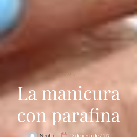
BLOG
La manicura
con parafina
Nenha
12 de junio de 2017