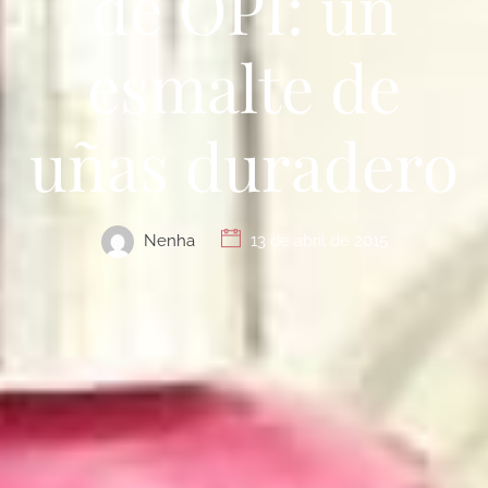
de OPI: un
esmalte de
uñas duradero
Nenha
13 de abril de 2015