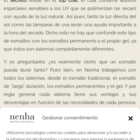
El
secreto
reside en el
top coat
, el cual contiene aditivos
especiales sensibles a los UV que se polimerizan (se secan)
con ayuda de la luz natural. Así pues, tanto la luz directa del
sol como las lámparas de uva serán una ayuda importante a
la hora del secado. Dicho esto no hay que confundir este tipo
de esmaltes con los esmaltes permanents o el propio gel, ya
que éstos son sistemas completamente diferentes.
Y os preguntaréis: ¿es realmente cierto que un esmalte
pueda durar tanto? Pues bien, en Nenha trabajamos con
todos los sistemas, desde el esmalte tradicional, el esmalte
de “larga” duración, los esmaltes permanentes y el gel. Y por
regla general cada sistema tiene sus ventajas y sus
desventajas en función de las necesidades de cada persona.
Pero, por este mismo orden, cada uno va ampliando su
Gestionar consentimiento
tiempo de duración sobre la uña. Un esmalte tradicional
podemos decir que debería durar perfecto un mínimo de 3
Utilizamos tecnologías como las cookies para almacenar y/o acceder a
días. Uno de larga duración entre unos 8-10 días, el
la información del dispositivo. Lo hacemos para mejorar la experiencia de