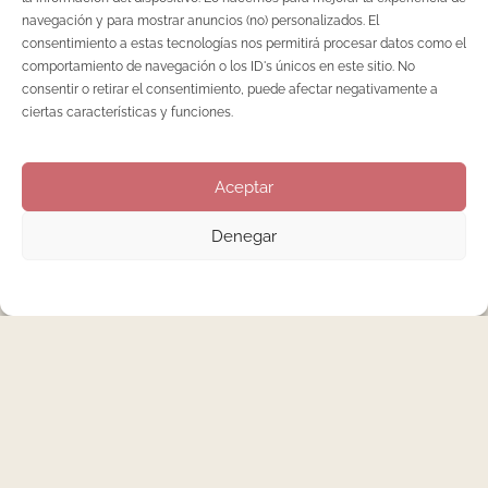
permanente hasta dos semanas y el gel…pues hasta que
navegación y para mostrar anuncios (no) personalizados. El
decidamos hacer el mantenimiento. Esto son solo tiempos
consentimiento a estas tecnologías nos permitirá procesar datos como el
aproximados ya que cada uña presenta sus propias
comportamiento de navegación o los ID's únicos en este sitio. No
consentir o retirar el consentimiento, puede afectar negativamente a
necesidades y limitaciones. Si a esto añadimos nuestros
ciertas características y funciones.
hábitos de vida, encontraremos la fórmula perfecta para
adivinar cuánto nos durará el esmalte perfecto o qué sistema
nos convendrá elegir en función de nuestras expectativas y
Aceptar
necesidades.
Denegar
Fórmula y aplicación: